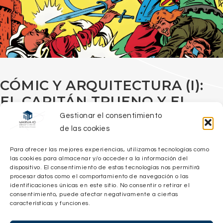
CÓMIC Y ARQUITECTURA (I):
EL CAPITÁN TRUENO Y EL
MEDIEVO IMAGINADO
Gestionar el consentimiento
de las cookies
Desde tiempos tempranos del cristianismo algunos de
Para ofrecer las mejores experiencias, utilizamos tecnologías como
las cookies para almacenar y/o acceder a la información del
sus seguidores decidieron vivir apartados del mundo,
dispositivo. El consentimiento de estas tecnologías nos permitirá
para vivir sin distracciones mundanas que les impidieran
procesar datos como el comportamiento de navegación o las
identificaciones únicas en este sitio. No consentir o retirar el
un mayor acercamiento a Dios, y también obligados por
consentimiento, puede afectar negativamente a ciertas
la persecución de los cristianos en los primeros siglos de
características y funciones.
nuestra era.