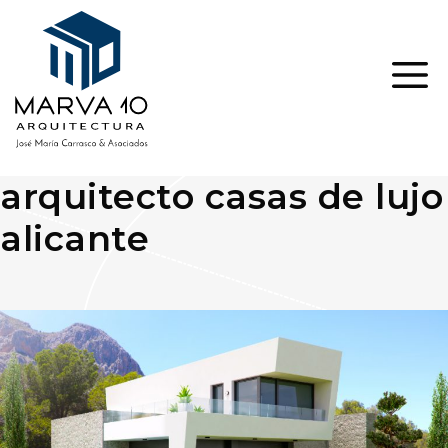
Saltar
al
contenido
ME
arquitecto casas de lujo
alicante