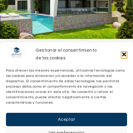
Gestionar el consentimiento
Proyecto 8 Viviendas en Polop
de las cookies
de La Marina
Para ofrecer las mejores experiencias, utilizamos tecnologías como
las cookies para almacenar y/o acceder a la información del
dispositivo. El consentimiento de estas tecnologías nos permitirá
Comenzamos el mes de Julio con un interesante
procesar datos como el comportamiento de navegación o las
proyecto de lo que será la primera de un total de ocho …
identificaciones únicas en este sitio. No consentir o retirar el
consentimiento, puede afectar negativamente a ciertas
características y funciones.
Leer más
Aceptar
Categorías
Noticias
Ver preferencias